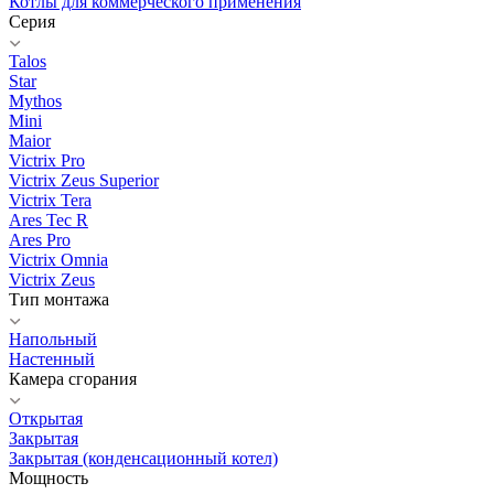
Котлы для коммерческого применения
Серия
Talos
Star
Mythos
Mini
Maior
Victrix Pro
Victrix Zeus Superior
Victrix Tera
Ares Tec R
Ares Pro
Victrix Omnia
Victrix Zeus
Тип монтажа
Напольный
Настенный
Камера сгорания
Открытая
Закрытая
Закрытая (конденсационный котел)
Мощность