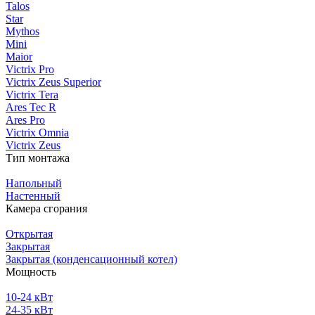
Talos
Star
Mythos
Mini
Maior
Victrix Pro
Victrix Zeus Superior
Victrix Tera
Ares Tec R
Ares Pro
Victrix Omnia
Victrix Zeus
Тип монтажа
Напольный
Настенный
Камера сгорания
Открытая
Закрытая
Закрытая (конденсационный котел)
Мощность
10-24 кВт
24-35 кВт